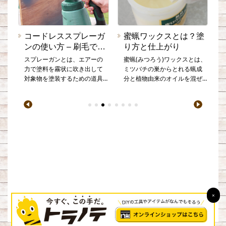
コードレススプレーガ
蜜蝋ワックスとは？塗
ンの使い方 – 刷毛でも
り方と仕上がり
ローラでもない新しい
スプレーガンとは、エアーの
蜜蝋(みつろう)ワックスとは、
DIYアイテム！
力で塗料を霧状に吹き出して
ミツバチの巣からとれる蝋成
対象物を塗装するための道具
分と植物由来のオイルを混ぜ
です。エア工具ではプロの現
て作る、自然素材のワックス
場でも外壁の塗装などにも使
です。 木材や本革に塗布する
ル
われています。DIYに向いてい
ことで表面に皮膜をつくり、
るバッテリーやコンセントを
保護する役割があり、家具や
動力源にしたタイプもありま
フローリングなどの仕上げと
す。刷毛やローラーと違い、
して、ツヤだしや撥水の効果
刷毛跡やローラーマークのよ
も得られます。 しっとりとし
うに道具による仕上がりの特
た仕上がりで自然な木材のさ
徴がほとんどない、ワンラン
わり心地を味わえるところが
ク上の美しい仕上がりになり
人気のある点です。
ます。
×
運営会社
プライバシーポリシー