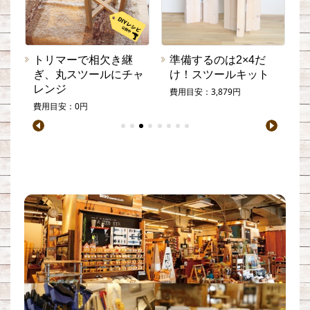
高
トリマーで相欠き継
準備するのは2×4だ
ぎ、丸スツールにチャ
け！スツールキット
レンジ
費用目安：3,879円
費用目安：0円