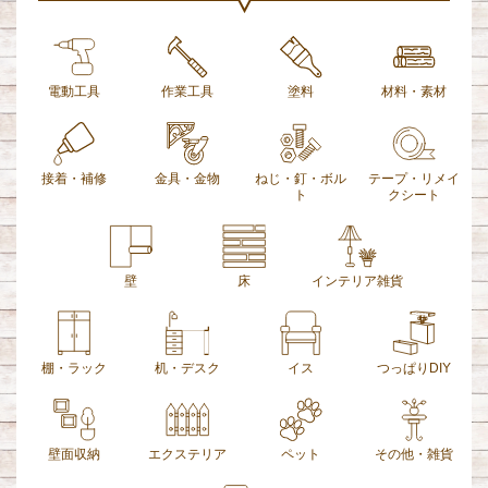
電動工具
作業工具
塗料
材料・素材
接着・補修
金具・金物
ねじ・釘・ボル
テープ・リメイ
ト
クシート
壁
床
インテリア雑貨
棚・ラック
机・デスク
イス
つっぱりDIY
壁面収納
エクステリア
ペット
その他・雑貨