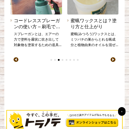
コードレススプレーガ
蜜蝋ワックスとは？塗
ンの使い方 – 刷毛でも
り方と仕上がり
ローラでもない新しい
スプレーガンとは、エアーの
蜜蝋(みつろう)ワックスとは、
DIYアイテム！
力で塗料を霧状に吹き出して
ミツバチの巣からとれる蝋成
対象物を塗装するための道具
分と植物由来のオイルを混ぜ
です。エア工具ではプロの現
て作る、自然素材のワックス
場でも外壁の塗装などにも使
です。 木材や本革に塗布する
ル
われています。DIYに向いてい
ことで表面に皮膜をつくり、
るバッテリーやコンセントを
保護する役割があり、家具や
動力源にしたタイプもありま
フローリングなどの仕上げと
す。刷毛やローラーと違い、
して、ツヤだしや撥水の効果
刷毛跡やローラーマークのよ
も得られます。 しっとりとし
うに道具による仕上がりの特
た仕上がりで自然な木材のさ
徴がほとんどない、ワンラン
わり心地を味わえるところが
ク上の美しい仕上がりになり
人気のある点です。
ます。
×
運営会社
プライバシーポリシー