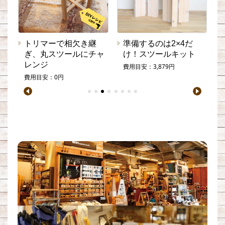
高
トリマーで相欠き継
準備するのは2×4だ
ぎ、丸スツールにチャ
け！スツールキット
レンジ
費用目安：3,879円
費用目安：0円