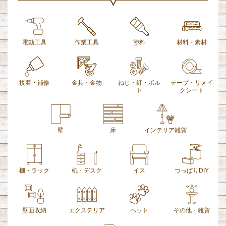
電動工具
作業工具
塗料
材料・素材
接着・補修
金具・金物
ねじ・釘・ボル
テープ・リメイ
ト
クシート
壁
床
インテリア雑貨
棚・ラック
机・デスク
イス
つっぱりDIY
壁面収納
エクステリア
ペット
その他・雑貨