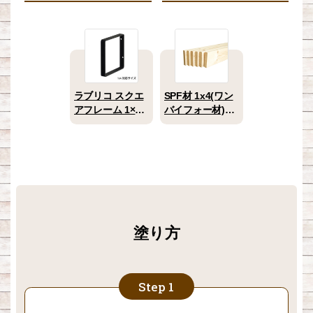
ラブリコ スクエ
SPF材 1x4(ワン
アフレーム 1×4
バイフォー材)
2×4用 1個入
1200mm 1本
塗り方