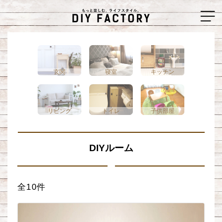
玄関
寝室
キッチン
リビング
トイレ
子供部屋
DIYルーム
全10件