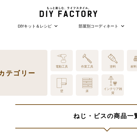
DIYキット＆レシピ
部屋別コーディネート
電動工具
作業工具
塗料
材料
品カテゴリー
インテリア雑
壁
床
貨
ねじ・ビスの商品一