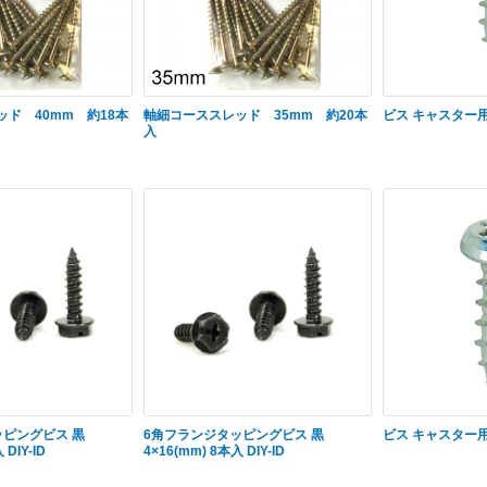
ド 40mm 約18本
軸細コーススレッド 35mm 約20本
ビス キャスター用 4
入
ッピングビス 黒
6角フランジタッピングビス 黒
ビス キャスター用 5
 DIY-ID
4×16(mm) 8本入 DIY-ID