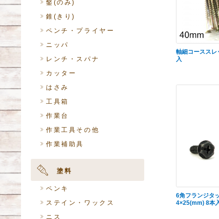
鑿(のみ)
錐(きり)
ペンチ・プライヤー
ニッパ
軸細コーススレッ
レンチ・スパナ
入
カッター
はさみ
工具箱
作業台
作業工具その他
作業補助具
塗料
ペンキ
6角フランジタ
ステイン・ワックス
4×25(mm) 8本入
ニス