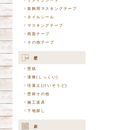
リメイクシート
装飾用マスキングテープ
タイルシール
マスキングテープ
両面テープ
その他テープ
壁
壁紙
漆喰(しっくい)
珪藻土(けいそうど)
壁材その他
施工道具
下地探し
床