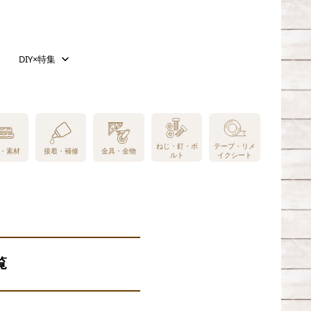
DIY×特集
ねじ・釘・ボ
テープ・リメ
・素材
接着・補修
金具・金物
ルト
イクシート
覧