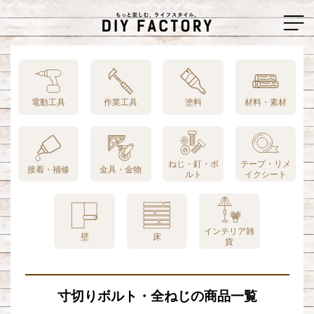
電動工具
作業工具
塗料
材料・素材
ねじ・釘・ボ
テープ・リメ
接着・補修
金具・金物
ルト
イクシート
インテリア雑
壁
床
貨
寸切りボルト・全ねじの商品一覧