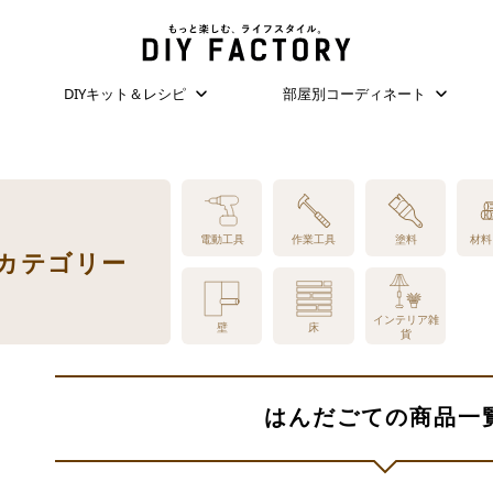
DIYキット＆レシピ
部屋別コーディネート
電動工具
作業工具
塗料
材料
品カテゴリー
インテリア雑
壁
床
貨
はんだごての商品一