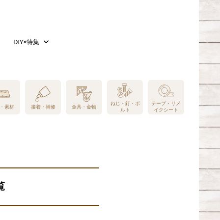
DIY×特集
ねじ・釘・ボ
テープ・リメ
・素材
接着・補修
金具・金物
ルト
イクシート
覧