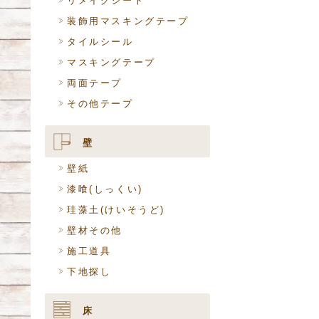
リメイクシート
装飾用マスキングテープ
タイルシール
マスキングテープ
両面テープ
その他テープ
壁
壁紙
漆喰(しっくい)
珪藻土(けいそうど)
壁材その他
施工道具
下地探し
床