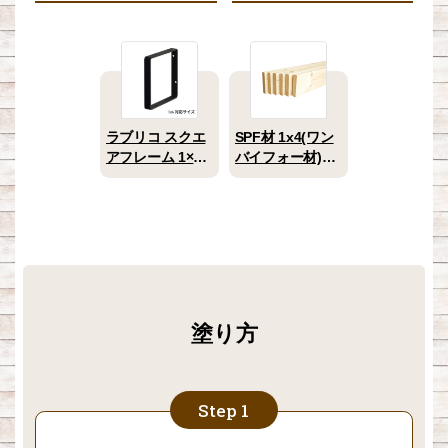
ラブリコ スクエ
SPF材 1x4(ワン
アフレーム 1×4
バイフォー材)
2×4用 1個入
1200mm 1本
塗り方