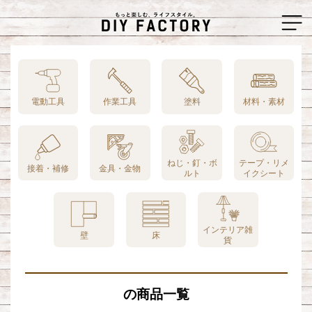
電動工具
作業工具
塗料
材料・素材
ねじ・釘・ボ
テープ・リメ
接着・補修
金具・金物
ルト
イクシート
インテリア雑
壁
床
貨
の商品一覧