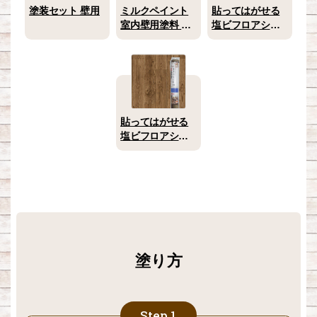
塗装セット 壁用
ミルクペイント
貼ってはがせる
室内壁用塗料 ス
塩ビフロアシー
ノードロップ 2L
ト テラコッタ
450×2400(mm)
貼ってはがせる
塩ビフロアシー
ト アンティーク
木目調
450×2400(mm)
塗り方