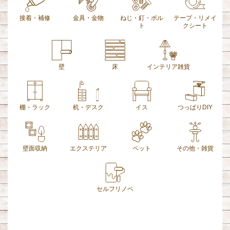
接着・補修
金具・金物
ねじ・釘・ボル
テープ・リメイ
ト
クシート
壁
床
インテリア雑貨
棚・ラック
机・デスク
イス
つっぱりDIY
壁面収納
エクステリア
ペット
その他・雑貨
セルフリノベ