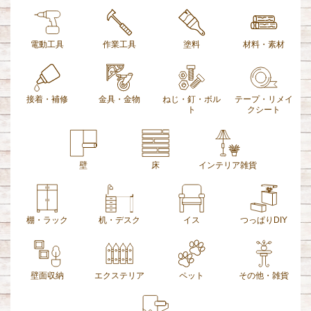
電動工具
作業工具
塗料
材料・素材
接着・補修
金具・金物
ねじ・釘・ボル
テープ・リメイ
ト
クシート
壁
床
インテリア雑貨
棚・ラック
机・デスク
イス
つっぱりDIY
壁面収納
エクステリア
ペット
その他・雑貨