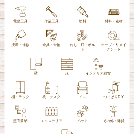
電動工具
作業工具
塗料
材料・素材
接着・補修
金具・金物
ねじ・釘・ボル
テープ・リメイ
ト
クシート
壁
床
インテリア雑貨
棚・ラック
机・デスク
イス
つっぱりDIY
壁面収納
エクステリア
ペット
その他・雑貨