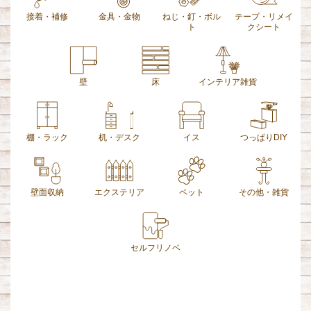
接着・補修
金具・金物
ねじ・釘・ボル
テープ・リメイ
ト
クシート
壁
床
インテリア雑貨
棚・ラック
机・デスク
イス
つっぱりDIY
壁面収納
エクステリア
ペット
その他・雑貨
セルフリノベ