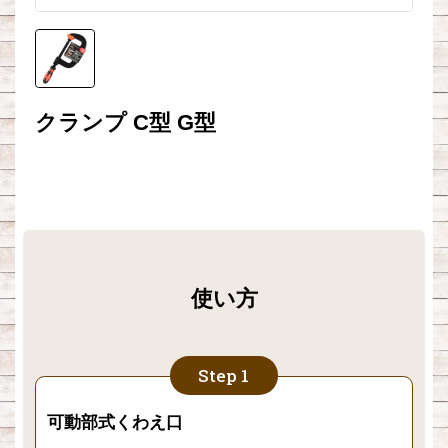
クランプ C型 G型
使い方
可動部式くわえ口