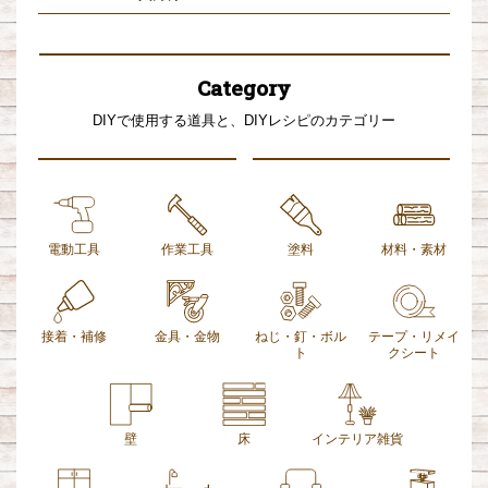
Category
DIYで使用する道具と、DIYレシピのカテゴリー
電動工具
作業工具
塗料
材料・素材
接着・補修
金具・金物
ねじ・釘・ボル
テープ・リメイ
ト
クシート
壁
床
インテリア雑貨