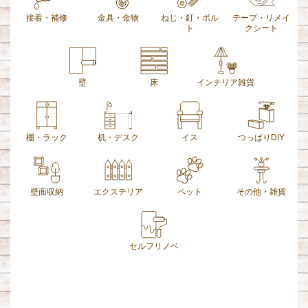
接着・補修
金具・金物
ねじ・釘・ボル
テープ・リメイ
ト
クシート
壁
床
インテリア雑貨
棚・ラック
机・デスク
イス
つっぱりDIY
壁面収納
エクステリア
ペット
その他・雑貨
セルフリノベ