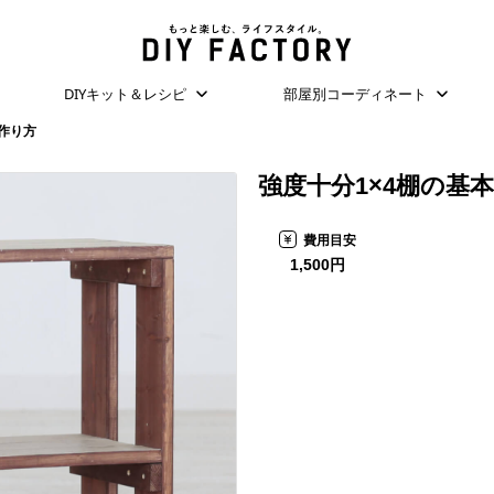
DIYキット＆レシピ
部屋別コーディネート
作り方
強度十分1×4棚の基
費用目安
1,500円