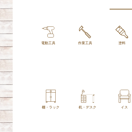
電動工具
作業工具
塗料
棚・ラック
机・デスク
イス