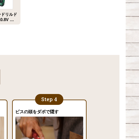
ードリルド
.8V ボ
SCH
ビスの頭をダボで隠す