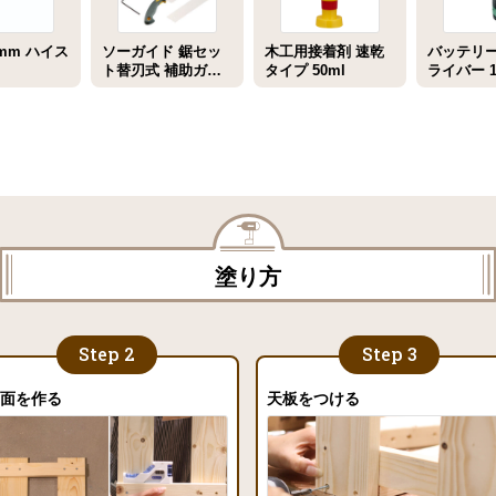
mm ハイス
ソーガイド 鋸セッ
木工用接着剤 速乾
バッテリ
ト替刃式 補助ガイ
タイプ 50ml
ライバー 10
ド付き ゼットソー
ッシュBO
塗り方
側面を作る
天板をつける