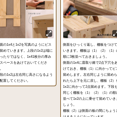
面の1x4と1x2を写真のようにビス
側面をひっくり返し、棚板をつけ
留めていきます。上段の1x2は端に
いきます。棚板は（1）（2）（1）
ったりではなく、1x41枚分の厚み
順に3枚並べておきましょう。
スペースをあけておいてくださ
側面の1x4に皿取り錐で2点下穴を
。
けておき、棚板（1）に向かってビ
段の1x2は左右同じ高さになるよう
留めします。左右同じように留め
配置してください。
れたら上下を元に戻し、棚板（2）
1x2に向かって2点留めます。下段
同じく棚板を（1）（2）（1）の順
並べて1x2の上に乗せて留めていき
しょう。
棚板（2）は側面の板の間にちょう
はまるようになっています。