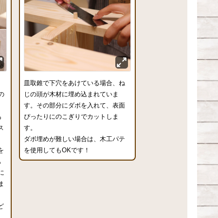
て
皿取錐で下穴をあけている場合、ね
の
じの頭が木材に埋め込まれていま
す。その部分にダボを入れて、表面
あ
ぴったりにのこぎりでカットしま
ス
す。
ら
ダボ埋めが難しい場合は、木工パテ
を
を使用してもOKです！
も
に
ま
ど