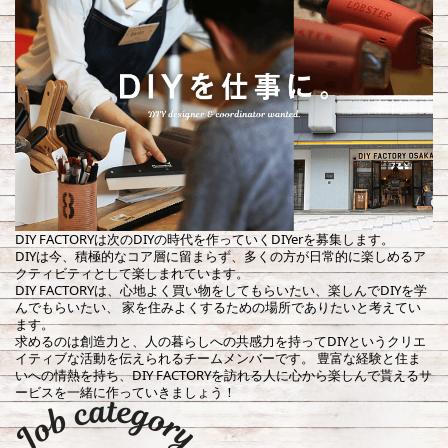
DIY FACTORYは次のDIYの時代を作っていくDIYerを募集します。
DIYは今、積極的なコア層に留まらず、多くの方が日常的に楽しめるア
クティビティとして楽しまれています。
DIY FACTORYは、心地よく買い物をしてもらいたい、楽しんでDIYを学
んでもらいたい、 家を住みよくするための場所でありたいと考えてい
ます。
求めるのは創造力と、人の暮らしへの共感力を持ってDIYというクリエ
イティブな活動を伝えられるチームメンバーです。 豊富な経験と住ま
いへの情熱を持ち、DIY FACTORYを訪れる人に心から楽しんで貰えるサ
ービスを一緒に作っていきましょう！