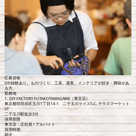
応募資格
DIY経験あり。ものづくり、工具、接客、インテリアが好き・興味があ
る方。
勤務地
1. DIY FACTORY FUTAKOTAMAGAWA（東京店）
東京都世田谷区玉川1丁目14-1 二子玉川ライズS.C. テラスマーケット
2F
二子玉川駅徒歩3分
採用形態
東京店：正社員 / アルバイト
採用時期
順次