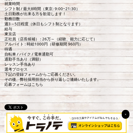
就業時間
シフト制 / 最大8時間（
東京: 9:00~21:30）
土日勤務が出来る方を歓迎します！
勤務日数
週3～5日程度（休日もシフト制となります）
給与
東京店
正社員（店長候補） : 26万～（経験、能力に応じて）
アルバイト : 時給1000円（研修期間 960円）
待遇
自転車 / バイク / 電車通勤可
通勤手当あり（満額）
レッスン手当あり
選考プロセス
下記の登録フォームからご応募ください。
その後、弊社採用担当から折り返しご連絡いたします。
応募フォームはこちら
×
運営会社
プライバシーポリシー