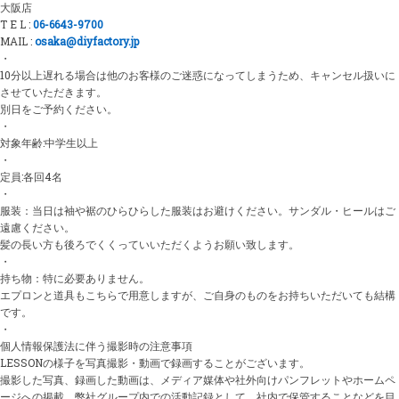
大阪店
T E L :
06-6643-9700
MAIL :
osaka@diyfactory.jp
・
10分以上遅れる場合は他のお客様のご迷惑になってしまうため、キャンセル扱いに
させていただきます。
別日をご予約ください。
・
対象年齢:中学生以上
・
定員:各回4名
・
服装：
当日は袖や裾のひらひらした服装はお避けください。
サンダル・ヒールはご
遠慮ください。
髪の長い方も後ろでくくっていいただくようお願い致します。
・
持ち物：特に必要ありません。
エプロンと道具もこちらで用意しますが、ご自身のものをお持ちいただいても結構
です。
・
個人情報保護法に伴う撮影時の注意事項
LESSONの様子を写真撮影・動画で録画することがございます。
撮影した写真、録画した動画は、メディア媒体や社外向けパンフレットやホームペ
ージへの掲載、弊社グループ内での活動記録として、社内で保管することなどを目