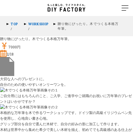
贈り物にぴったり。木でつくる本格万
TOP
WORKSHOP
年筆。
/
/
贈り物にぴったり。木でつくる本格万年筆。
7000円
2/18
大切な人へのプレゼントに。
自分のための使いやすいオンリーワンを。
ご自分用にはもちろんのこと、ご入学、ご進学やご就職のお祝いに万年筆のプレゼ
ントはいかがですか？
本格的な万年筆を木で作るワークショップです。ドイツ製の高級イリジウムペン先
を使用し、心地良い書き心地。
グリップ部分を自分で選んだ木材で、自分の好みの形に加工して作ります。
木材は世界中から集めた希少で美しい木材を揃え、初めてでも高級感のある仕上が