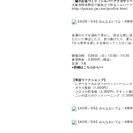
・錫のお皿づくり（シルバーアクセサリー
大阪市阿倍野区で銀粘土で作るシルバーアク
http://yukasi-jw.com/profile.html
金属のスズを温めて溶かし、好きな形に流
たたいて伸ばしたり、折り曲げたり、柔ら
1から形作る楽しさを味わってくださいね
開催日時：5月6日（日）13:00～15:30
参加料金：3,800円（税込）
定員：5名
●詳細はこちらから>>
【常設ワークショップ】
・レザーキーホルダーのウッドバーニング（
・ガラス彫刻（1,000円）
・コロコロ貯金箱（2,000円）※キット販売
・こいのぼりのウッドバーニング（1,500