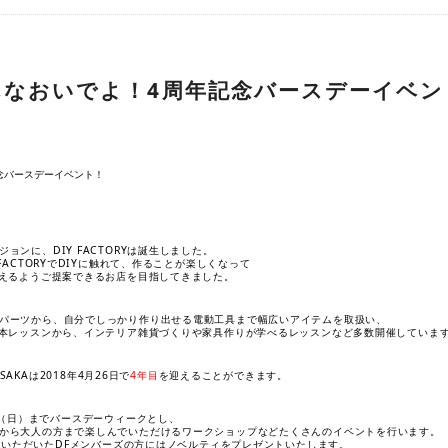
】みんなおいでよ！4周年記念バースデーイベ
ジョンに、DIY FACTORYは誕生しました。
にDIY FACTORYでDIYに触れて、作ることが楽しくなって
らえるようご提案できるお店を目指してきました。
パーツから、自分でしっかり作り出せる電動工具まで幅広いアイテムを取扱い、
基本レッスンから、インテリア雑貨づくりや家具作りが学べるレッスンなど多数開催していま
SAKAは2018年4月26日で
4年目
を迎えることができます。
日（日）までバースデーウィークとし、
から大人の方まで楽しんでいただけるワークショップなどたくさんのイベントを行います。
買上いただいたDFメンバーズの方にはノベルティをプレゼントいたします。