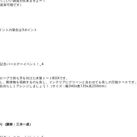
っこいい雑貨が出来ますよー！
で追加可能です）
ポイントの場合は3ポイント
ロープで持ち手を付けた木製トートBOXです。
し、郵便物を収納するのも良し、インテリアにグリーンと合わせても良しの万能ケースです
分らしくアレンジしましょう！（サイズ：幅340x奥135x高250mm）
り（講師：三木一成）