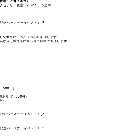
作家：宍倉ミキコ）
セサリー教室「yukasi」を主宰。
して世界に一つだけの小皿を作ります。
かな錫は気持ちに合わせて自由に変形します。
！
500円）
あり（1,000円）
円）