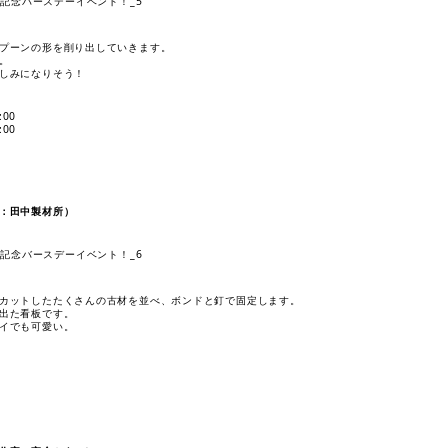
プーンの形を削り出していきます。
。
しみになりそう！
00
00
：田中製材所）
カットしたたくさんの古材を並べ、ボンドと釘で固定します。
出た看板です。
イでも可愛い。