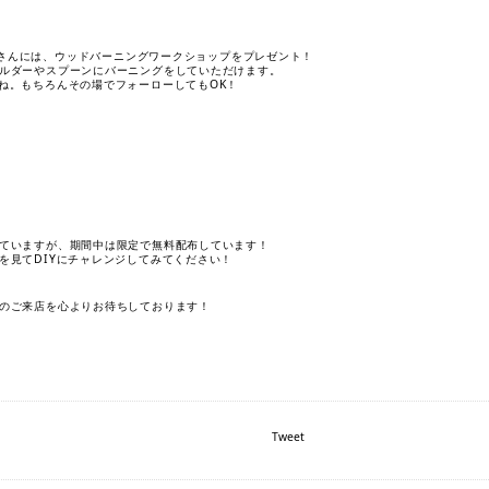
ワーさんには、ウッドバーニングワークショップをプレゼント！
ルダーやスプーンにバーニングをしていただけます。
ね。もちろんその場でフォーローしてもOK！
ていますが、期間中は限定で無料配布しています！
を見てDIYにチャレンジしてみてください！
のご来店を心よりお待ちしております！
Tweet