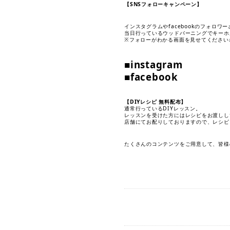
【SNSフォローキャンペーン】
インスタグラムやfacebookのフォロ
当日行っているウッドバーニングでキーホ
※フォローがわかる画面を見せてください
■instagram
■facebook
【DIYレシピ 無料配布】
通常行っているDIYレッスン。
レッスンを受けた方にはレシピをお渡しし
店舗にてお配りしておりますので、レシピ
たくさんのコンテンツをご用意して、皆様