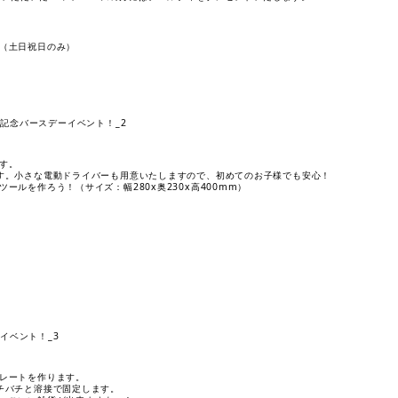
（土日祝日のみ）
す。
す。小さな電動ドライバーも用意いたしますので、初めてのお子様でも安心！
ールを作ろう！（サイズ：幅280x奥230x高400mm）
レートを作ります。
チバチと溶接で固定します。