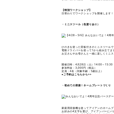
【特別ワークショップ】
日替わりでワークショップを開催します！
・ミニスツール（色塗りあり）
ひのきを使った背板付きのミニスツールで
電動ドライバーを使って1から組み立てま
お父さんやお母さんと一緒に楽しくミニスツ
開催日時：4月28日（土）14:00～15:30
参加料金：3,000円（税込）
定員：4名（対象年齢：5歳以上）
●ご予約はこちらから>>
・初めての溶接！ネームプレートづくり
家庭用溶接機を使ってアイアンのネームプ
お好みの4文字を選び、アイアンバーにバ