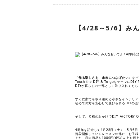
【4/28～5/6
「作る楽しさを、未来につなげたい」
をビ
Touch the DIY & To goをテーマ
DIYが暮らしの一部として取り入れても
すぐに家でも取り組める小さなインテリア
初めての方も安心して受けられるDIYの
そして、皆様のおかげでDIY FACTORY O
4周年を記念して4月28日（土）～5月6
普段開催しているレッスンの他に、お子様
また、店内商品を1080円(税込)以上お