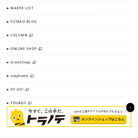
MAKER LIST
FUTAKO BLOG
COLUMN
ONLINE SHOP
GreenSnap
stayhome
DF GO!
YOU&DF
×
copyright DIY FACTORY All right reserved.