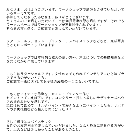
みなさま、おはようございます。ワークショップで講師もさせていただいて
いるマーカスです。
参加してくださったみなさま、ありがとうございます。
たくさんのご来店をいただいて、半ば満員電車状態な店内ですが、それでも
ワークスペースではワークショップが連日開催されています。
初心者の方も多く、ご家族でも楽しんでいただけています。
ラダーシェルフ、セメントプランター、スパイスラックなどなど、完成写真
とともにレポートしていきます
ワークショップでは本格的な道具の使い方や、木工についての基礎知識など
を交えながら作業していきます
こちらはラダーシェルフです。女性の方でも作れてインテリアにひと味プラ
スできるのがいいところ。
ご家族で一緒にDIYしてお子様の経験の一つにもいいですね！
こちらはアイデアが秀逸な、セメントプランター作り。
セメントっていえばアレです。コンクリート打ちっ放しのデザイナーズハウ
スの壁面みたいな感じです。
型にはめて固めて、ミルクペイントで好きなようにペイントしたら、サボテ
ンや多肉植物などを植えるのにぴったり！
そして最後はスパイスラック！
女性のお友達同士で楽しんでいただけました。なんと身近に建具作る方がい
て、工具などは少し触ったことがあるとのこと。