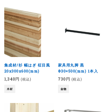
集成材/杉 幅はぎ 柾目風
家具用丸脚 黒
20x300x600(mm)
Φ30×500(mm) 1本入
1,340円
730円
(税込)
(税込)
木材
金物