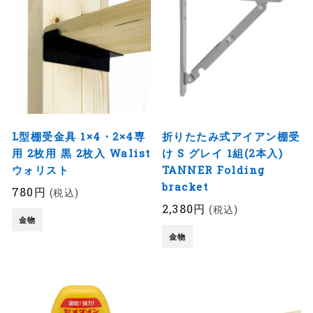
L型棚受金具 1×4・2×4専
折りたたみ式アイアン棚受
用 2枚用 黒 2枚入 Walist
け S グレイ 1組(2本入)
ウォリスト
TANNER Folding
bracket
780円
(税込)
2,380円
(税込)
金物
金物